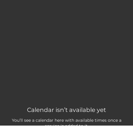
Calendar isn’t available yet
Teknik bir sorun nedeniyle hizmetleri yükleyemedik. Lütfen
sayfayı yenileyip tekrar deneyin.
You’ll see a calendar here with available times once a
service is added to it.