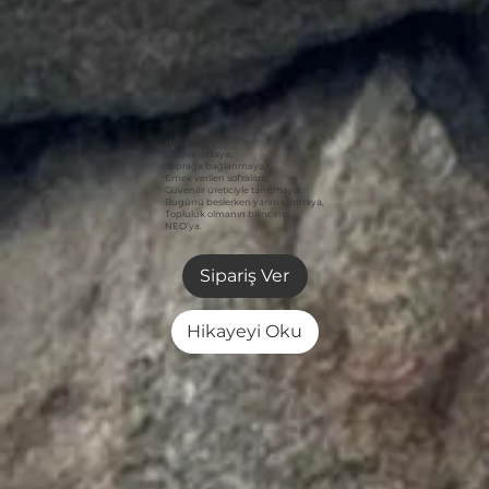
Hoş geldin!
Gerçek gıdaya,
Toprağa bağlanmaya,
Emek verilen sofralara,
Güvenilir üreticiyle tanışmaya,
Bugünü beslerken yarını kurmaya,
Topluluk olmanın bilincine,
NEO’ya.
Sipariş Ver
Hikayeyi Oku