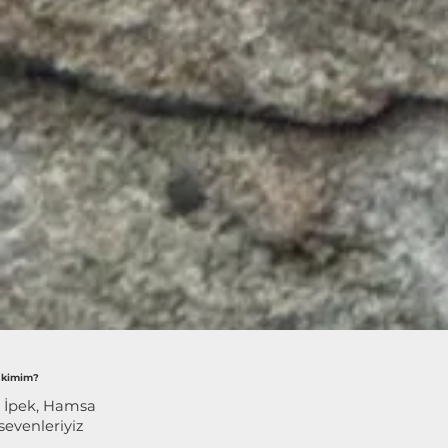
 kimim?
z İpek, Hamsa
sevenleriyiz